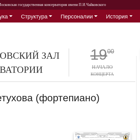
осковская государственная консерватория имени П.И.Чайковского
ука
Структура
Персоналии
История
19
00
ОВСКИЙ ЗАЛ
ВАТОРИИ
НАЧАЛО
КОНЦЕРТА
етухова (фортепиано)