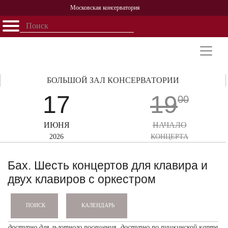
Московская консерватория
Открыть - закрыть
Главная
События
Афиша
Учеба
Наука
Структура
Персоналии
История
Партнерство
БОЛЬШОЙ ЗАЛ КОНСЕРВАТОРИИ
17
19
00
ИЮНЯ
НАЧАЛО
2026
КОНЦЕРТА
Бах. Шесть концертов для клавира и
двух клавиров с оркестром
КАЛЕНДАРЬ
ПОИСК
доступно для льготного посещения,
доступно по пушкинской карте