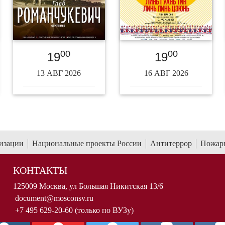
00
00
19
19
13 АВГ 2026
16 АВГ 2026
низации
Национальные проекты России
Антитеррор
Пожарн
КОНТАКТЫ
125009 Москва, ул Большая Никитская 13/6
document@mosconsv.ru
+7 495 629-20-60 (только по ВУЗу)