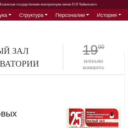
осковская государственная консерватория имени П.И.Чайковского
ука
Структура
Персоналии
История
19
00
Й ЗАЛ
ВАТОРИИ
НАЧАЛО
КОНЦЕРТА
овых