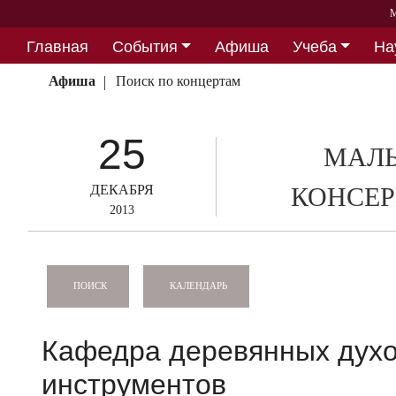
М
Главная
События
Афиша
Учеба
На
Партнерство
Афиша
Поиск по концертам
25
МАЛЫ
ДЕКАБРЯ
КОНСЕР
2013
КАЛЕНДАРЬ
ПОИСК
Кафедра деревянных дух
инструментов