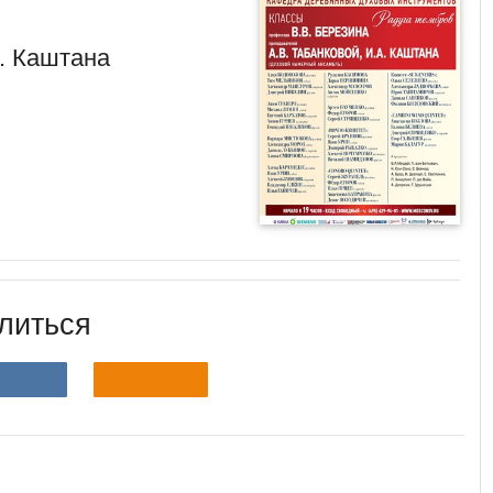
А. Каштана
литься