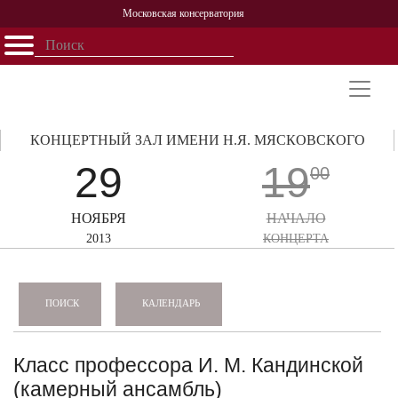
Московская консерватория
Открыть - закрыть
Главная
События
Афиша
Учеба
Наука
Структура
Персоналии
История
Партнерство
КОНЦЕРТНЫЙ ЗАЛ ИМЕНИ Н.Я. МЯСКОВСКОГО
29
19
00
НОЯБРЯ
НАЧАЛО
2013
КОНЦЕРТА
КАЛЕНДАРЬ
ПОИСК
Класс профессора И. М. Кандинской
(камерный ансамбль)