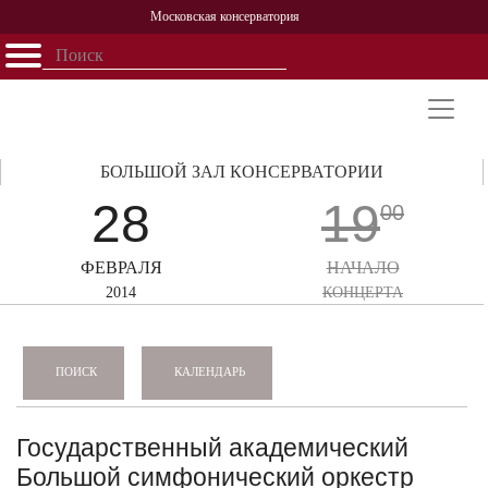
Московская консерватория
Открыть - закрыть
Главная
События
Афиша
Учеба
Наука
Структура
Персоналии
История
Партнерство
БОЛЬШОЙ ЗАЛ КОНСЕРВАТОРИИ
28
19
00
ФЕВРАЛЯ
НАЧАЛО
2014
КОНЦЕРТА
КАЛЕНДАРЬ
ПОИСК
Государственный академический
Большой симфонический оркестр