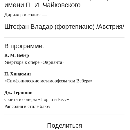
имени П. И. Чайковского
Дирижер и солист —
Штефан Владар (фортепиано) /Австрия/
В программе:
К. М. Вебер
Увертюра к опере «Эврианта»
П. Хиндемит
«Симфонические метаморфозы тем Вебера»
Дж. Гершвин
Сюита из оперы «Порги и Бесс»
Рапсодия в стиле блюз
Поделиться