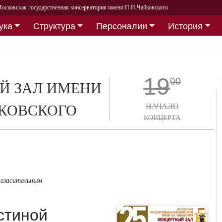
осковская государственная консерватория имени П.И.Чайковского
ука
Структура
Персоналии
История
19
00
Й ЗАЛ ИМЕНИ
СКОВСКОГО
НАЧАЛО
КОНЦЕРТА
игласительным
стиной