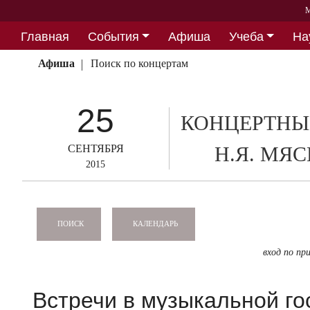
М
Главная
События
Афиша
Учеба
На
Партнерство
Афиша
Поиск по концертам
25
КОНЦЕРТНЫ
СЕНТЯБРЯ
Н.Я. МЯ
2015
КАЛЕНДАРЬ
ПОИСК
вход по пр
Встречи в музыкальной го