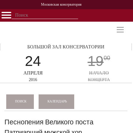
Московская консерватория
Открыть - закрыть
Главная
События
Афиша
Учеба
Наука
Структура
Персоналии
История
Партнерство
БОЛЬШОЙ ЗАЛ КОНСЕРВАТОРИИ
24
19
00
АПРЕЛЯ
НАЧАЛО
2016
КОНЦЕРТА
КАЛЕНДАРЬ
ПОИСК
Песнопения Великого поста
Патриарший мужской хор