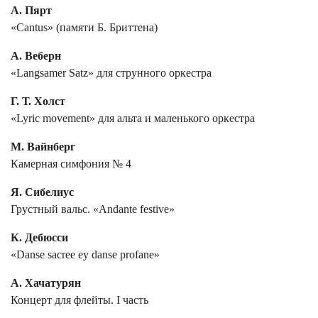
А. Пярт
«Cantus» (памяти Б. Бриттена)
А. Веберн
«Langsamer Satz» для струнного оркестра
Г. Т. Холст
«Lyric movement» для альта и маленького оркестра
М. Вайнберг
Камерная симфония № 4
Я. Сибелиус
Грустный вальс. «Andante festive»
К. Дебюсси
«Danse sacree ey danse profane»
А. Хачатурян
Концерт для флейты. I часть