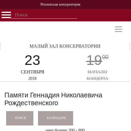
Московская консерватория
Открыть - закрыть
Главная
События
Афиша
Учеба
Наука
Структура
Персоналии
История
Партнерство
МАЛЫЙ ЗАЛ КОНСЕРВАТОРИИ
23
19
00
СЕНТЯБРЯ
НАЧАЛО
2018
КОНЦЕРТА
Памяти Геннадия Николаевича
Рождественского
КАЛЕНДАРЬ
ПОИСК
цена билета 300 - 800