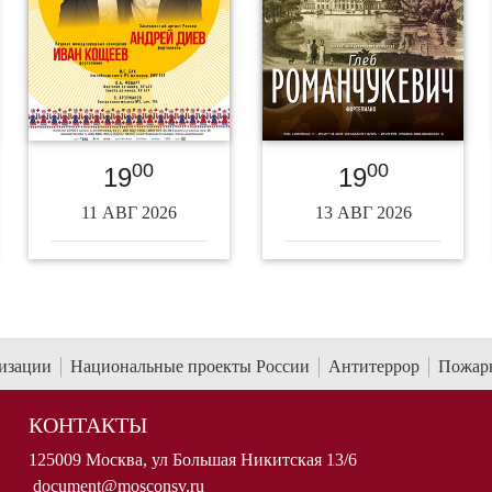
00
00
19
19
11 АВГ 2026
13 АВГ 2026
низации
Национальные проекты России
Антитеррор
Пожарн
КОНТАКТЫ
125009 Москва, ул Большая Никитская 13/6
document@mosconsv.ru