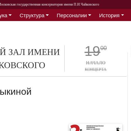
осковская государственная консерватория имени П.И.Чайковского
ука
Структура
Персоналии
История
19
00
Й ЗАЛ ИМЕНИ
СКОВСКОГО
НАЧАЛО
КОНЦЕРТА
рыкиной