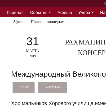
М
Главная
События
Афиша
Учеба
На
Партнерство
Афиша
Поиск по концертам
31
РАХМАНИН
МАРТА
КОНСЕР
2019
Международный Великопо
КАЛЕНДАРЬ
ПОИСК
Хор мальчиков Хорового училища имен