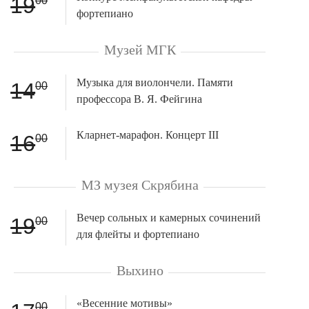
19
00
фортепиано
Музей МГК
Музыка для виолончели. Памяти
14
00
профессора В. Я. Фейгина
Кларнет-марафон. Концерт III
16
00
МЗ музея Скрябина
Вечер сольных и камерных сочинений
19
00
для флейты и фортепиано
Выхино
«Весенние мотивы»
00