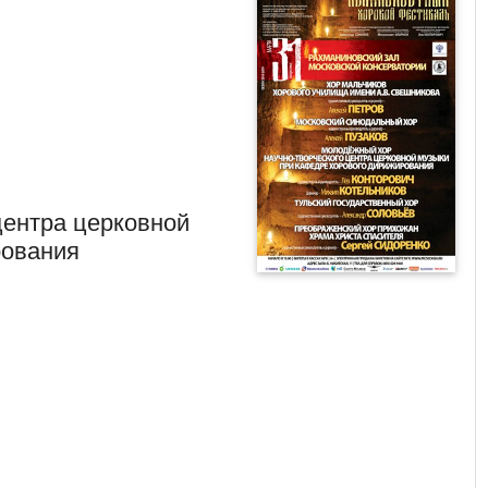
центра церковной
рования