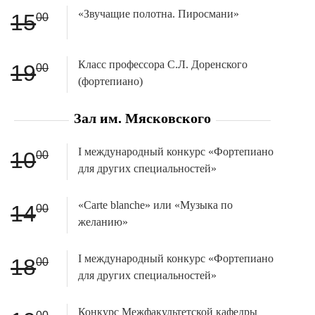
«Звучащие полотна. Пиросмани»
15
00
Класс профессора С.Л. Доренского
19
00
(фортепиано)
Зал им. Мясковского
I международный конкурс «Фортепиано
10
00
для других специальностей»
«Carte blanche» или «Музыка по
14
00
желанию»
I международный конкурс «Фортепиано
18
00
для других специальностей»
Конкурс Межфакультетской кафедры