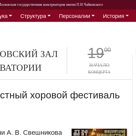
осковская государственная консерватория имени П.И.Чайковского
ука
Структура
Персоналии
История
19
00
ОВСКИЙ ЗАЛ
ВАТОРИИ
НАЧАЛО
КОНЦЕРТА
стный хоровой фестиваль
и А. В. Свешникова