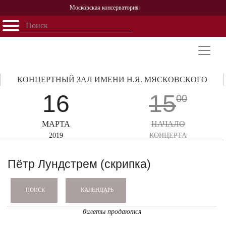
Московская консерватория
Открыть - закрыть
Главная
События
Афиша
Учеба
Наука
Структура
Персоналии
История
Партнерство
КОНЦЕРТНЫЙ ЗАЛ ИМЕНИ Н.Я. МЯСКОВСКОГО
16
15
00
МАРТА
НАЧАЛО
2019
КОНЦЕРТА
Пётр Лундстрем (скрипка)
КАЛЕНДАРЬ
ПОИСК
билеты продаются