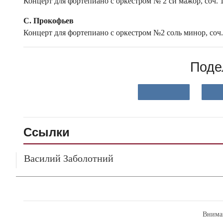
Концерт для фортепиано с оркестром № 2 си мажор, соч. 
С. Прокофьев
Концерт для фортепиано с оркестром №2 соль минор, соч.
Поде
Ссылки
Василий Заболотний
Внима