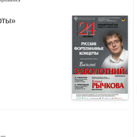
 продаются
рты»