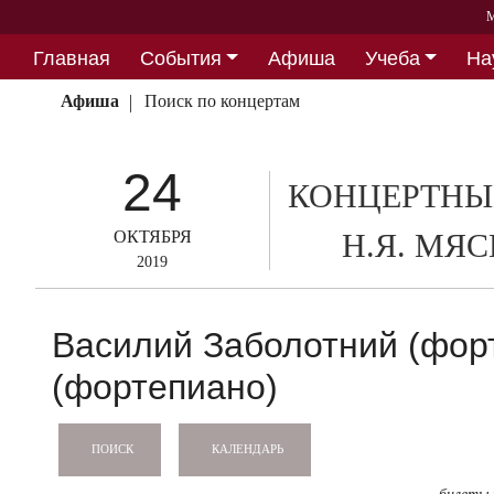
М
Главная
События
Афиша
Учеба
На
Партнерство
Афиша
Поиск по концертам
24
КОНЦЕРТНЫ
ОКТЯБРЯ
Н.Я. МЯ
2019
Василий Заболотний (фор
(фортепиано)
КАЛЕНДАРЬ
ПОИСК