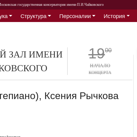
осковская государственная консерватория имени П.И.Чайковского
ука
Структура
Персоналии
История
19
00
Й ЗАЛ ИМЕНИ
СКОВСКОГО
НАЧАЛО
КОНЦЕРТА
тепиано), Ксения Рычкова