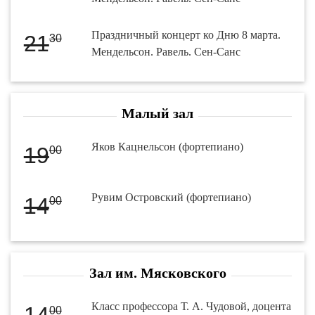
Праздничный концерт ко Дню 8 марта.
21
30
Мендельсон. Равель. Сен-Санс
Малый зал
Яков Кацнельсон (фортепиано)
19
00
Рувим Островский (фортепиано)
14
00
Зал им. Мясковского
Класс профессора Т. А. Чудовой, доцента
00