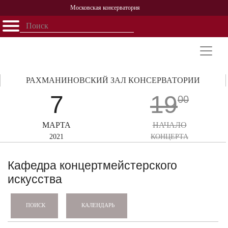
Московская консерватория
Открыть - закрыть
Главная
События
Афиша
Учеба
Наука
Структура
Персоналии
История
Партнерство
РАХМАНИНОВСКИЙ ЗАЛ КОНСЕРВАТОРИИ
7
19
00
МАРТА
НАЧАЛО
2021
КОНЦЕРТА
Кафедра концертмейстерского
искусства
КАЛЕНДАРЬ
ПОИСК