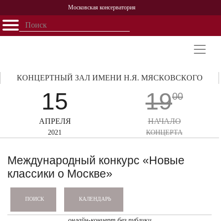
Московская консерватория
Открыть - закрыть
Главная
События
Афиша
Учеба
Наука
Структура
Персоналии
История
Партнерство
КОНЦЕРТНЫЙ ЗАЛ ИМЕНИ Н.Я. МЯСКОВСКОГО
15
19
00
АПРЕЛЯ
НАЧАЛО
2021
КОНЦЕРТА
Международный конкурс «Новые
классики о Москве»
КАЛЕНДАРЬ
ПОИСК
онлайн-концерт без публики