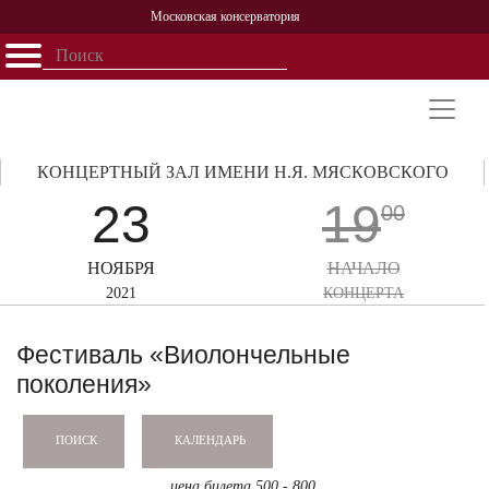
Московская консерватория
Открыть - закрыть
Главная
События
Афиша
Учеба
Наука
Структура
Персоналии
История
Партнерство
КОНЦЕРТНЫЙ ЗАЛ ИМЕНИ Н.Я. МЯСКОВСКОГО
23
19
00
НОЯБРЯ
НАЧАЛО
2021
КОНЦЕРТА
Фестиваль «Виолончельные
поколения»
КАЛЕНДАРЬ
ПОИСК
цена билета 500 - 800