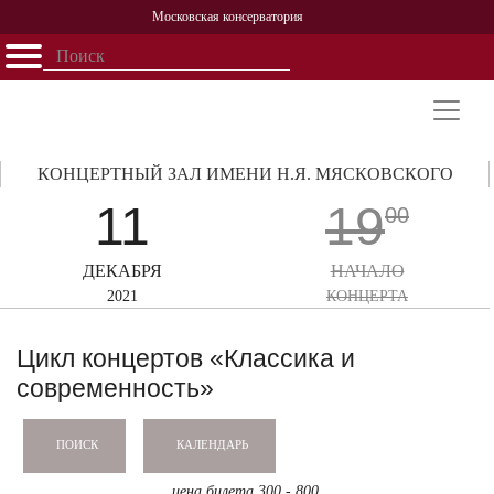
Московская консерватория
Открыть - закрыть
Главная
События
Афиша
Учеба
Наука
Структура
Персоналии
История
Партнерство
КОНЦЕРТНЫЙ ЗАЛ ИМЕНИ Н.Я. МЯСКОВСКОГО
11
19
00
ДЕКАБРЯ
НАЧАЛО
2021
КОНЦЕРТА
Цикл концертов «Классика и
современность»
КАЛЕНДАРЬ
ПОИСК
цена билета 300 - 800