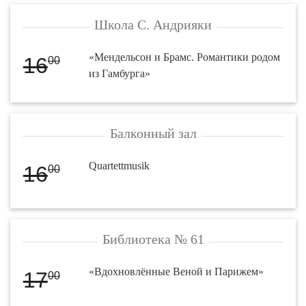
Школа С. Андрияки
«Мендельсон и Брамс. Романтики родом
16
00
из Гамбурга»
Балконный зал
Quartettmusik
16
00
Библиотека № 61
«Вдохновлённые Веной и Парижем»
17
00