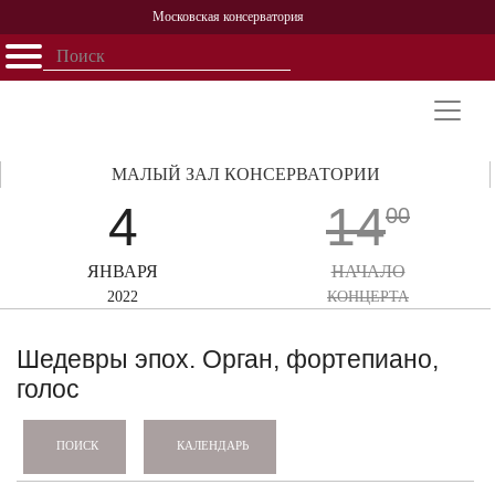
Московская консерватория
Открыть - закрыть
Главная
События
Афиша
Учеба
Наука
Структура
Персоналии
История
Партнерство
МАЛЫЙ ЗАЛ КОНСЕРВАТОРИИ
4
14
00
ЯНВАРЯ
НАЧАЛО
2022
КОНЦЕРТА
Шедевры эпох. Орган, фортепиано,
голос
КАЛЕНДАРЬ
ПОИСК