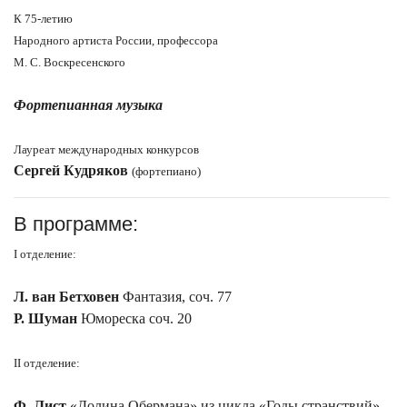
К 75-летию
Народного артиста России, профессора
М. С. Воскресенского
Фортепианная музыка
Лауреат международных конкурсов
Сергей Кудряков
(фортепиано)
В программе:
I отделение:
Л. ван Бетховен
Фантазия, соч. 77
Р. Шуман
Юмореска соч. 20
II отделение:
Ф. Лист
«Долина Обермана» из цикла «Годы странствий»