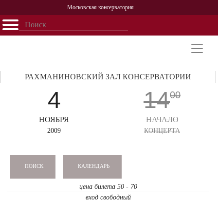
Московская консерватория
Открыть - закрыть
Главная
События
Афиша
Учеба
Наука
Структура
Персоналии
История
Партнерство
РАХМАНИНОВСКИЙ ЗАЛ КОНСЕРВАТОРИИ
4
14
00
НОЯБРЯ
НАЧАЛО
2009
КОНЦЕРТА
КАЛЕНДАРЬ
ПОИСК
цена билета 50 - 70
вход свободный