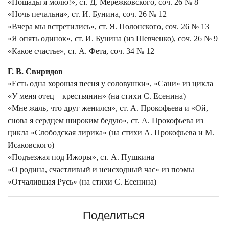
«Пощады я молю!», ст. Д. Мережковского, соч. 26 № 8
«Ночь печальна», ст. И. Бунина, соч. 26 № 12
«Вчера мы встретились», ст. Я. Полонского, соч. 26 № 13
«Я опять одинок», ст. И. Бунина (из Шевченко), соч. 26 № 9
«Какое счастье», ст. А. Фета, соч. 34 № 12
Г. В. Свиридов
«Есть одна хорошая песня у соловушки», «Сани» из цикла
«У меня отец – крестьянин» (на стихи С. Есенина)
«Мне жаль, что друг женился», ст. А. Прокофьева и «Ой,
снова я сердцем широким бедую», ст. А. Прокофьева из
цикла «Слободская лирика» (на стихи А. Прокофьева и М.
Исаковского)
«Подъезжая под Ижоры», ст. А. Пушкина
«О родина, счастливый и неисходный час» из поэмы
«Отчалившая Русь» (на стихи С. Есенина)
Поделиться