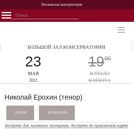
Московская консерватория
Открыть - закрыть
Главная
События
Афиша
Учеба
Наука
Структура
Персоналии
История
Партнерство
БОЛЬШОЙ ЗАЛ КОНСЕРВАТОРИИ
23
19
00
МАЯ
НАЧАЛО
2022
КОНЦЕРТА
Николай Ерохин (тенор)
КАЛЕНДАРЬ
ПОИСК
доступно для льготного посещения,
доступно по пушкинской карте