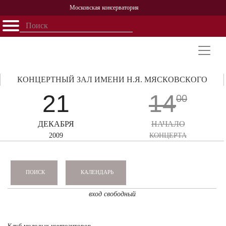
Московская консерватория
Открыть - закрыть
Главная
События
Афиша
Учеба
Наука
Структура
Персоналии
История
Партнерство
КОНЦЕРТНЫЙ ЗАЛ ИМЕНИ Н.Я. МЯСКОВСКОГО
21
14
00
ДЕКАБРЯ
НАЧАЛО
2009
КОНЦЕРТА
КАЛЕНДАРЬ
ПОИСК
вход свободный
Клуб молодых композиторов