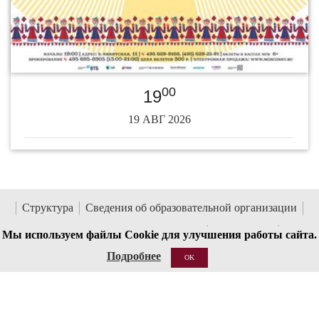
00
19
19 АВГ 2026
Структура
Сведения об образовательной организации
Национальные проекты России
Антитеррор
Мы используем файлы Cookie для улучшения работы сайта.
Пожарная безопасность
Ссылки
О сайте
Контакты
Подробнее
OK
Кассы работают с 12:00 до 19:00 (перерыв 15:00-15:30)
Бронирование билетов: 8 (495) 695-89-05,