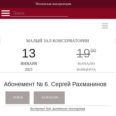
Московская консерватория
Открыть - закрыть
Главная
События
Афиша
Учеба
Наука
Структура
Персоналии
История
Партнерство
МАЛЫЙ ЗАЛ КОНСЕРВАТОРИИ
13
19
00
ЯНВАРЯ
НАЧАЛО
2023
КОНЦЕРТА
Абонемент № 6. Сергей Рахманинов
КАЛЕНДАРЬ
ПОИСК
доступно для льготного посещения