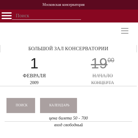
Московская консерватория
Открыть - закрыть
Главная
События
Афиша
Учеба
Наука
Структура
Персоналии
История
Партнерство
БОЛЬШОЙ ЗАЛ КОНСЕРВАТОРИИ
1
19
00
ФЕВРАЛЯ
НАЧАЛО
2009
КОНЦЕРТА
КАЛЕНДАРЬ
ПОИСК
цена билета 50 - 700
вход свободный