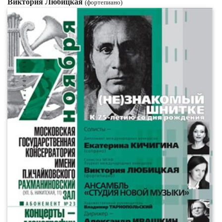
Виктория Любицкая
(фортепиано)