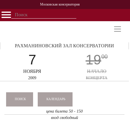
Московская консерватория
Открыть - закрыть
Главная
События
Афиша
Учеба
Наука
Структура
Персоналии
История
Партнерство
РАХМАНИНОВСКИЙ ЗАЛ КОНСЕРВАТОРИИ
7
19
00
НОЯБРЯ
НАЧАЛО
2009
КОНЦЕРТА
КАЛЕНДАРЬ
ПОИСК
цена билета 50 - 150
вход свободный