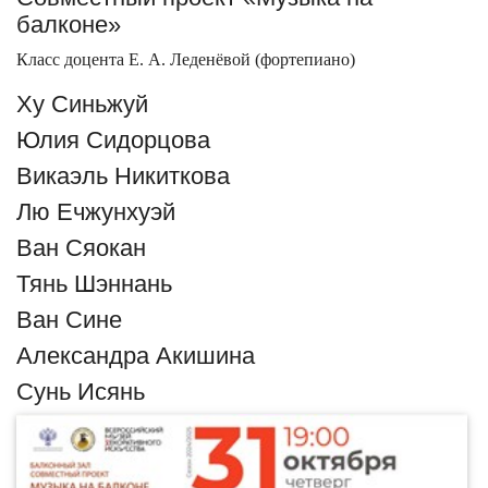
балконе»
Класс доцента Е. А. Леденёвой (фортепиано)
Ху Синьжуй
Юлия Сидорцова
Викаэль Никиткова
Лю Ечжунхуэй
Ван Сяокан
Тянь Шэннань
Ван Сине
Александра Акишина
Сунь Исянь