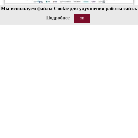
Мы используем файлы Cookie для улучшения работы сайта.
00
19
Подробнее
OK
21 АВГ 2026
Структура
Сведения об образовательной организации
Национальные проекты России
Антитеррор
Пожарная безопасность
Ссылки
О сайте
Контакты
Кассы работают с 12:00 до 19:00 (перерыв 15:00-15:30)
Бронирование билетов: 8 (495) 695-89-05,
с пн по пт; 12:00-18:00
Справки по билетам: 8 (495) 629-91-68
КОНТАКТЫ