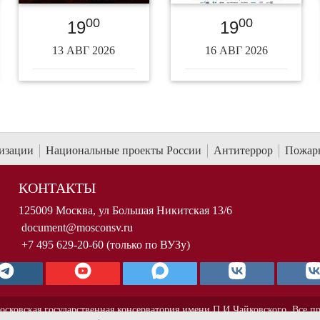
00
00
19
19
13 АВГ 2026
16 АВГ 2026
низации
Национальные проекты России
Антитеррор
Пожарн
КОНТАКТЫ
125009 Москва, ул Большая Никитская 13/6
document@mosconsv.ru
+7 495 629-20-60 (только по ВУЗу)
осковская государственная консерватория имени П.И.Чайковского. Все п