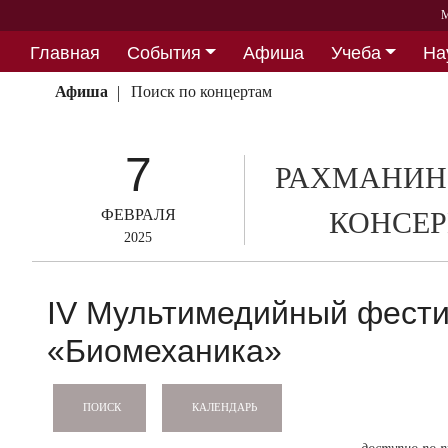
М
Главная
События
Афиша
Учеба
На
Партнерство
Афиша
Поиск по концертам
7
РАХМАНИН
ФЕВРАЛЯ
КОНСЕР
2025
IV Мультимедийный фести
«Биомеханика»
КАЛЕНДАРЬ
ПОИСК