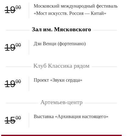
Московский международный фестиваль
19
00
«Мост искусств. Россия — Китай»
Зал им. Мясковского
Дзи Венци (фортепиано)
19
00
Клуб Классика рядом
Проект «Звуки сердца»
19
00
Артемьев-центр
Выставка «Архивация настоящего»
15
00