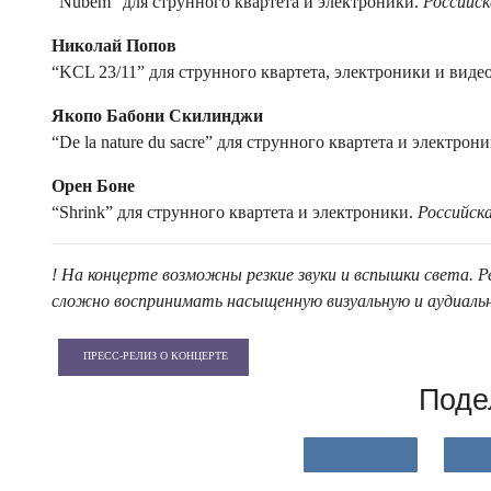
“Nubem” для струнного квартета и электроники.
Российск
Николай Попов
“KCL 23/11” для струнного квартета, электроники и виде
Якопо Бабони Скилинджи
“De la nature du sacre” для струнного квартета и электрон
Орен Боне
“Shrink” для струнного квартета и электроники.
Российск
! На концерте возможны резкие звуки и вспышки света. 
сложно воспринимать насыщенную визуальную и аудиаль
ПРЕСС-РЕЛИЗ О КОНЦЕРТЕ
Поде