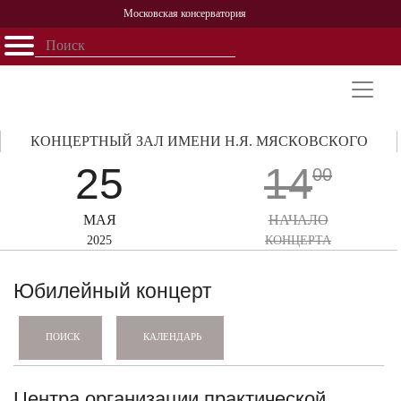
Московская консерватория
Открыть - закрыть
Главная
События
Афиша
Учеба
Наука
Структура
Персоналии
История
Партнерство
КОНЦЕРТНЫЙ ЗАЛ ИМЕНИ Н.Я. МЯСКОВСКОГО
25
14
00
МАЯ
НАЧАЛО
2025
КОНЦЕРТА
Юбилейный концерт
КАЛЕНДАРЬ
ПОИСК
Центра организации практической