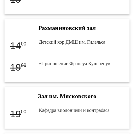
Рахманиновский зал
Детский хор ДМШ им. Гилельса
14
00
«Приношение Франсуа Куперену»
19
00
Зал им. Мясковского
Кафедра виолончели и контрабаса
19
00