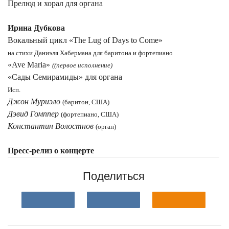
Прелюд и хорал для органа
Ирина Дубкова
Вокальный цикл «The Lug of Days to Сome»
на стихи Даниэля Хабермана для баритона и фортепиано
«Ave Maria»
((первое исполнение)
«Сады Семирамиды» для органа
Исп.
Джон Муриэло
(баритон, США)
Дэвид Гомппер
(фортепиано, США)
Константин Волостнов
(орган)
Пресс-релиз о концерте
Поделиться