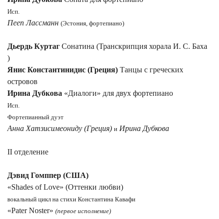
Исп.
Пееп Лассманн
(Эстония, фортепиано)
Дьердь Куртаг
Сонатина (Транскрипция хорала И. С. Баха
)
Янис Константинидис (Греция)
Танцы с греческих
островов
Ирина Дубкова
«Диалоги» для двух фортепиано
Исп.
Фортепианный дуэт
Анна Хатзисимеониду (Греция)
Ирина Дубкова
и
II отделение
Дэвид Гомппер (США)
«Shades of Love» (Оттенки любви)
вокальный цикл на стихи Константина Кавафи
«Pater Noster»
(первое исполнение)