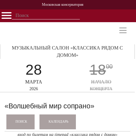
Московская консерватория
Открыть - закрыть
Главная
События
Афиша
Учеба
Наука
Структура
Персоналии
История
Партнерство
МУЗЫКАЛЬНЫЙ САЛОН «КЛАССИКА РЯДОМ С
ДОМОМ»
28
18
00
МАРТА
НАЧАЛО
2026
КОНЦЕРТА
«Волшебный мир сопрано»
КАЛЕНДАРЬ
ПОИСК
вход по билетам на timepad «классика рядом с домом»