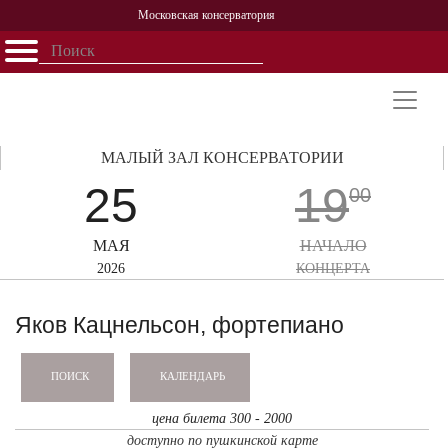
Московская консерватория
Открыть - закрыть
Главная
События
Афиша
Учеба
Наука
Структура
Персоналии
История
Партнерство
МАЛЫЙ ЗАЛ КОНСЕРВАТОРИИ
25
19
00
МАЯ
НАЧАЛО
2026
КОНЦЕРТА
Яков Кацнельсон, фортепиано
КАЛЕНДАРЬ
ПОИСК
цена билета 300 - 2000
доступно по пушкинской карте