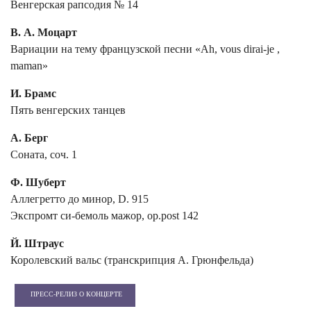
Венгерская рапсодия № 14
В. А. Моцарт
Вариации на тему французской песни «Ah, vous dirai-je ,
maman»
И. Брамс
Пять венгерских танцев
А. Берг
Соната, соч. 1
Ф. Шуберт
Аллегретто до минор, D. 915
Экспромт си-бемоль мажор,
op.post
142
Й. Штраус
Королевский вальс (транскрипция А. Грюнфельда)
ПРЕСС-РЕЛИЗ О КОНЦЕРТЕ