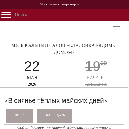
Московская консерватория
Открыть - закрыть
Главная
События
Афиша
Учеба
Наука
Структура
Персоналии
История
Партнерство
МУЗЫКАЛЬНЫЙ САЛОН «КЛАССИКА РЯДОМ С
ДОМОМ»
22
19
00
МАЯ
НАЧАЛО
2026
КОНЦЕРТА
«В сиянье тёплых майских дней»
КАЛЕНДАРЬ
ПОИСК
вход по билетам на timepad «классика рядом с домом»