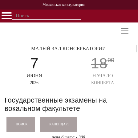
Московская консерватория
Открыть - закрыть
Главная
События
Афиша
Учеба
Наука
Структура
Персоналии
История
Партнерство
МАЛЫЙ ЗАЛ КОНСЕРВАТОРИИ
7
18
00
ИЮНЯ
НАЧАЛО
2026
КОНЦЕРТА
Государственные экзамены на
вокальном факультете
КАЛЕНДАРЬ
ПОИСК
цена билета - 300