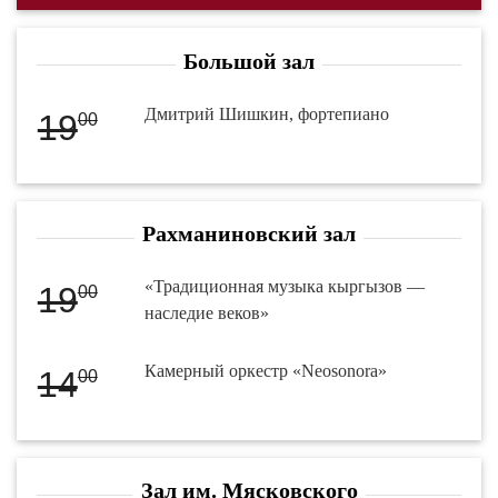
Большой зал
Дмитрий Шишкин, фортепиано
19
00
Рахманиновский зал
«Традиционная музыка кыргызов —
19
00
наследие веков»
Камерный оркестр «Neosonora»
14
00
Зал им. Мясковского