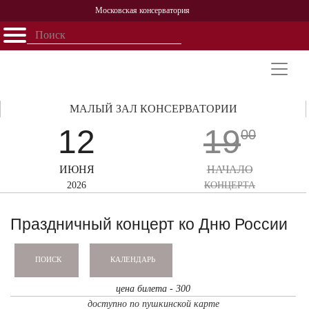
Московская консерватория
Открыть - закрыть
Главная
События
Афиша
Учеба
Наука
Структура
Персоналии
История
Партнерство
МАЛЫЙ ЗАЛ КОНСЕРВАТОРИИ
12
19
00
ИЮНЯ
НАЧАЛО
2026
КОНЦЕРТА
Праздничный концерт ко Дню России
КАЛЕНДАРЬ
ПОИСК
цена билета - 300
доступно по пушкинской карте