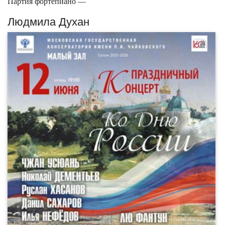
Партия фортепиано —
Людмила Духан