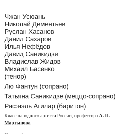
Чжан Усюань
Николай Дементьев
Руслан Хасанов
Данил Сахаров
Илья Нефёдов
Давид Саникидзе
Владислав Жидов
Михаил Басенко
(тенор)
Лю Фантун (сопрано)
Татьяна Саникидзе (меццо-сопрано)
Рафаэль Агилар (баритон)
Класс народного артиста России, профессора
А. П.
Мартынова