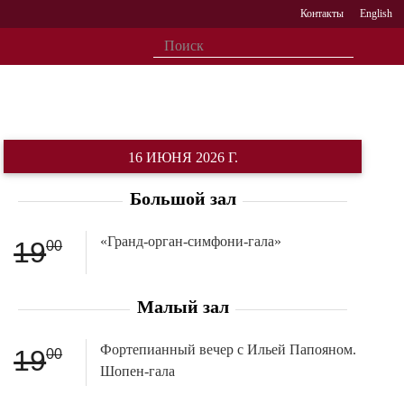
Контакты
English
16 ИЮНЯ 2026 Г.
Большой зал
«Гранд-орган-симфони-гала»
19
00
Малый зал
Фортепианный вечер с Ильей Папояном.
19
00
Шопен-гала