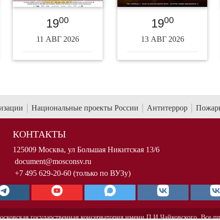
00
00
19
19
11 АВГ 2026
13 АВГ 2026
низации
Национальные проекты России
Антитеррор
Пожарн
КОНТАКТЫ
125009 Москва, ул Большая Никитская 13/6
document@mosconsv.ru
+7 495 629-20-60 (только по ВУЗу)
осковская государственная консерватория имени П.И.Чайковского. Все п