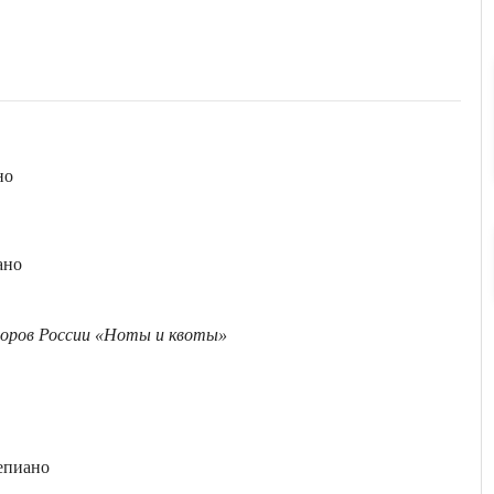
но
ано
торов России «Ноты и квоты»
тепиано