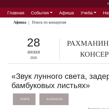
М
Главная
События
Афиша
Учеба
На
Партнерство
Афиша
Поиск по концертам
28
РАХМАНИН
ИЮНЯ
КОНСЕР
2026
«Звук лунного света, зад
бамбуковых листьях»
КАЛЕНДАРЬ
ПОИСК