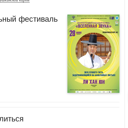
пушкинской карте
ьный фестиваль
литься