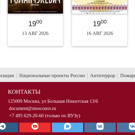
00
00
19
19
13 АВГ 2026
16 АВГ 2026
низации
Национальные проекты России
Антитеррор
Пожарн
КОНТАКТЫ
125009 Москва, ул Большая Никитская 13/6
document@mosconsv.ru
+7 495 629-20-60 (только по ВУЗу)