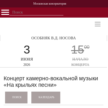
Московская консерватория
Открыть - закрыть
Главная
События
Афиша
Учеба
Наука
Структура
Персоналии
История
Партнерство
ОСОБНЯК В.Д. НОСОВА
3
15
00
ИЮНЯ
НАЧАЛО
2026
КОНЦЕРТА
Концерт камерно-вокальной музыки
«На крыльях песни»
КАЛЕНДАРЬ
ПОИСК