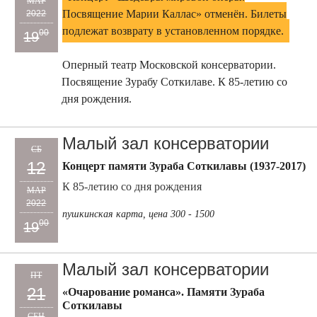
МАР
Посвящение Марии Каллас» отменён. Билеты
2022
подлежат возврату в установленном порядке.
00
19
Оперный театр Московской консерватории.
Посвящение Зурабу Соткилаве. К 85-летию со
дня рождения.
Малый зал консерватории
СБ
12
Концерт памяти Зураба Соткилавы (1937-2017)
К 85-летию со дня рождения
МАР
2022
пушкинская карта, цена 300 - 1500
00
19
Малый зал консерватории
ПТ
21
«Очарование романса». Памяти Зураба
Соткилавы
СЕН