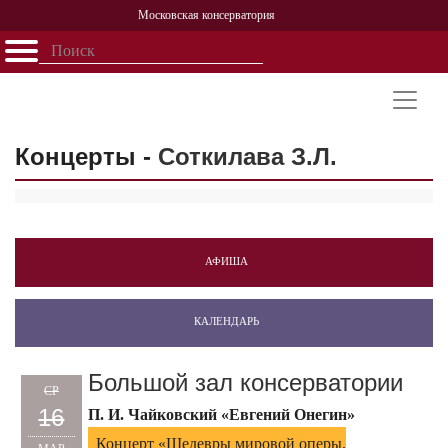
Московская консерватория
Открыть - закрыть
Главная
События
Афиша
Учеба
Наука
Структура
Персоналии
История
Партнерство
Концерты -
Соткилава З.Л.
АФИША
КАЛЕНДАРЬ
Большой зал консерватории
СР
16
П. И. Чайковский «Евгений Онегин»
Концерт «Шедевры мировой оперы.