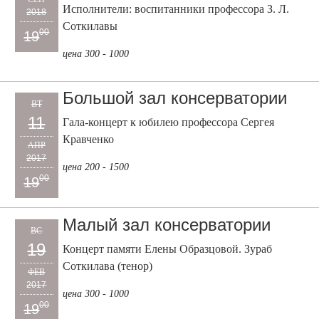
Исполнители: воспитанники профессора З. Л.
2018
Соткилавы
00
19
цена 300 - 1000
Большой зал консерватории
ВТ
11
Гала-концерт к юбилею профессора Сергея
Кравченко
АПР
2017
цена 200 - 1500
00
19
Малый зал консерватории
ВС
19
Концерт памяти Елены Образцовой. Зураб
Соткилава (тенор)
ФЕВ
2017
цена 300 - 1000
00
19