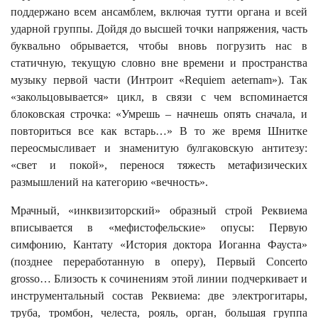
поддержано всем ансамблем, включая тутти органа и всей
ударной группы. Дойдя до высшей точки напряжения, часть
буквально обрывается, чтобы вновь погрузить нас в
статичную, текущую словно вне времени и пространства
музыку первой части (Интроит «Requiem aeternam»). Так
«закольцовывается» цикл, в связи с чем вспоминается
блоковская строчка: «Умрешь – начнешь опять сначала, и
повториться все как встарь…» В то же время Шнитке
переосмысливает и знаменитую булгаковскую антитезу:
«свет и покой», перенося тяжесть метафизических
размышлений на категорию «вечность».
Мрачный, «инквизиторский» образный строй Реквиема
вписывается в «мефистофельские» опусы: Первую
симфонию, Кантату «История доктора Иоганна Фауста»
(позднее переработанную в оперу), Первый Concerto
grosso… Близость к сочинениям этой линии подчеркивает и
инструментальный состав Реквиема: две электрогитары,
труба, тромбон, челеста, рояль, орган, большая группа