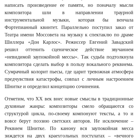
написать произведение ее памяти, но поначалу мысли
композитора шли в направлении траурной
инструментальной музыки, которая бы венчала
Фортепианный квинтет. Параллельно поступил заказ от
Театра имени Моссовета на музыку к спектаклю по драме
Шиллера «Дон Карлос». Режиссер Евгений Завадский
решил оттенить сценическое действие звучанием
«невидимой заупокойной мессы». Так судьба подтолкнула
композитора сделать выбор в пользу вокального реквиема.
Сумрачный колорит пьесы, где царит тревожная атмосфера
предчувствия катастрофы, совпал с личным настроением
Шнитке и определил концепцию сочинения.
Отметим, что XX век внес новые смыслы в традиционные
духовные жанры: композиторы смело обращаются со
структурой цикла, по-своему компонуют тексты, а то и
вовсе берут поэзию светских авторов. Не исключение –
Реквием Шнитке. По канону вся заупокойная месса
зиждется на двух краеугольных постулатах – «вечного