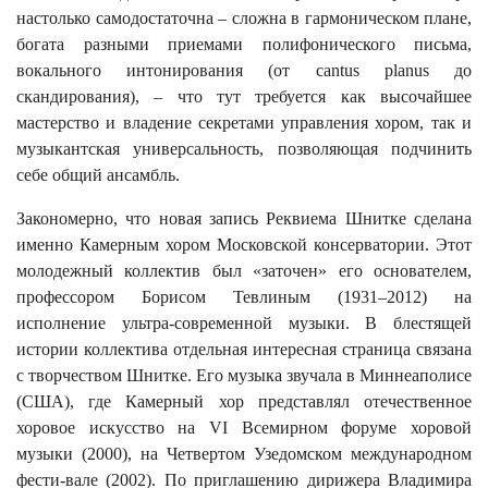
настолько самодостаточна – сложна в гармоническом плане,
богата разными приемами полифонического письма,
вокального интонирования (от cantus planus до
скандирования), – что тут требуется как высочайшее
мастерство и владение секретами управления хором, так и
музыкантская универсальность, позволяющая подчинить
себе общий ансамбль.
Закономерно, что новая запись Реквиема Шнитке сделана
именно Камерным хором Московской консерватории. Этот
молодежный коллектив был «заточен» его основателем,
профессором Борисом Тевлиным (1931–2012) на
исполнение ультра-современной музыки. В блестящей
истории коллектива отдельная интересная страница связана
с творчеством Шнитке. Его музыка звучала в Миннеаполисе
(США), где Камерный хор представлял отечественное
хоровое искусство на VI Всемирном форуме хоровой
музыки (2000), на Четвертом Узедомском международном
фести-вале (2002). По приглашению дирижера Владимира