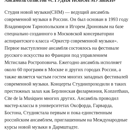
Ансамбль солистов «СТУДИЯ НОВОЙ МУЗЫКИ»
Студия новой музыки(СНМ) — ведущий ансамбль
современной музыки в России. Он был основан в 1993 году
Владимиром Тарнопольским и Игорем Дроновым на базе
специально созданного в Московской консерватории
аспирантского класса «Оркестр современной музыки».
Первое выступление ансамбля состоялось на фестивале
русского искусства во Франции под управлением
Мстислава Ростроповича. Ежегодно ансамбль исполняет
около 60 программ в Москве и других городах России, а
также является частым гостем многих западных фестивалей
современной музыки. Концерты Студиипроходили в таких
престижных залах как Берлинская филармония, Konzerthaus,
Cite de la Musiqueи многих других. Ансамбль проводил
мастер-классы в университетах Оксфорда, Гарварда,
Бостона, Студиястала первым и пока единственным
российским ансамблем, приглашенным на Международные
курсы новой музыки в Дармштадте.