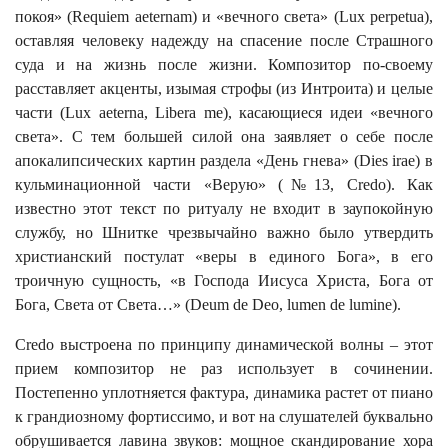
покоя» (Requiem aeternam) и «вечного света» (Lux perpetua),
оставляя человеку надежду на спасение после Страшного
суда и на жизнь после жизни. Композитор по-своему
расставляет акценты, изымая строфы (из Интроита) и целые
части (Lux aeterna, Libera me), касающиеся идеи «вечного
света». С тем большей силой она заявляет о себе после
апокалипсических картин раздела «День гнева» (Dies irae) в
кульминационной части «Верую» (№13, Credo). Как
известно этот текст по ритуалу не входит в заупокойную
службу, но Шнитке чрезвычайно важно было утвердить
христианский постулат «веры в единого Бога», в его
троичную сущность, «в Господа Иисуса Христа, Бога от
Бога, Света от Света…» (Deum de Deo, lumen de lumine).
Credo выстроена по принципу динамической волны – этот
прием композитор не раз использует в сочинении.
Постепенно уплотняется фактура, динамика растет от пиано
к грандиозному фортиссимо, и вот на слушателей буквально
обрушивается лавина звуков: мощное скандирование хора