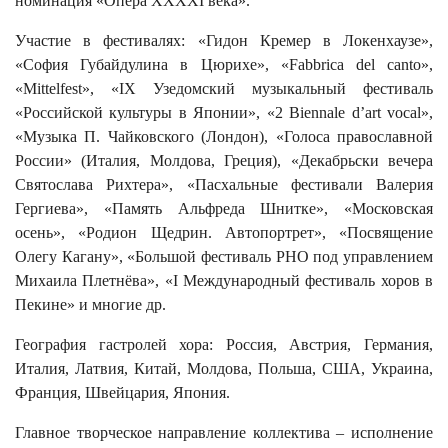
номинация «Опера XXXXI века».
Участие в фестивалях: «Гидон Кремер в Локенхаузе»,
«София Губайдулина в Цюрихе», «Fabbrica del canto»,
«Mittelfest», «IX Узедомский музыкальный фестиваль
«Российской культуры в Японии», «2 Biennale d’art vocal»,
«Музыка П. Чайковского (Лондон), «Голоса православной
России» (Италия, Молдова, Греция), «Декабрьски вечера
Святослава Рихтера», «Пасхальные фестивали Валерия
Гергиева», «Память Альфреда Шнитке», «Московская
осень», «Родион Щедрин. Автопортрет», «Посвящение
Олегу Кагану», «Большой фестиваль РНО под управлением
Михаила Плетнёва», «I Международный фестиваль хоров в
Пекине» и многие др.
География гастролей хора: Россия, Австрия, Германия,
Италия, Латвия, Китай, Молдова, Польша, США, Украина,
Франция, Швейцария, Япония.
Главное творческое направление коллектива – исполнение