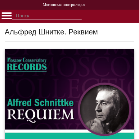
Московская консерватория
Открыть - закрыть
Главная
События
Афиша
Учеба
Наука
Структура
Персоналии
История
Альфред Шнитке. Реквием
Партнерство