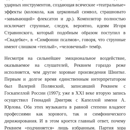
ударных инструментов, создающая всяческие «театральные»
эффекты (колокола, как церковный символ, страшновато
«завывающий» флексатон и др.). Композитор полностью
исключает струнные, следуя, вероятно, идеям Игоря
Стравинского, который подобным образом поступил в
«Свадебке», в «Симфонии псалмов», говоря, что струнные
имеют слишком «теплый», «человечный» тембр.
Несмотря на сильнейшее эмоциональное воздействие,
оказываемое на слушателей, Реквием гораздо реже
исполняется, чем другие хоровые произведения Шнитке.
Первым и долгое время единственным интерпретатором
был Валерий Полянский, записавший Реквием с
Госкапеллой России (1997); уже в XXI веке вторую запись
осуществил Геннадий Дмитряк с Капеллой имени А.
Юрлова. Оба этих музыканта в равной степени владеют
профессиями как хорового, так и симфонического
дирижирования. И в этом кроется главный ответ, почему
Реквием «подчиняется» лишь избранным. Партия хора