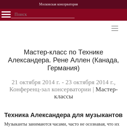
Московская консерватория
Открыть - закрыть
Главная
События
Афиша
Учеба
Наука
Структура
Персоналии
История
Партнерство
Мастер-класс по Технике
Александера. Рене Аллен (Канада,
Германия)
21 октября 2014 г. - 23 октября 2014 г.,
Конференц-зал консерватории
|
Мастер-
классы
Техника Александера для музыкантов
Музыканты занимаются часами, часто не осознавая, что их