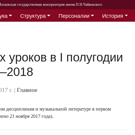
осковская государственная консерватория имени П.И.Чайковского
ука
Структура
Персоналии
История
 уроков в I полугодии
–2018
017 г.
|
Главное
им дисциплинам и музыкальной литературе в первом
лено 21 ноября
2017 года).