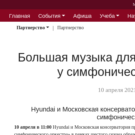
М
Главная
События
Афиша
Учеба
На
Партнерство
Партнерство
Партнерство
Большая музыка для
у симфоничес
10 апреля 2021
Hyundai и Московская консерват
симфоничес
10 апреля в 11:00
Hyundai и Московская консерватория п
симфонического оркестра» в рамках шестого сезона обра