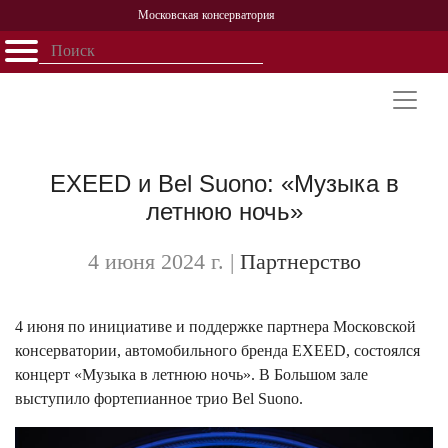
Московская консерватория
Открыть - закрыть
Главная
События
Афиша
Учеба
Наука
Структура
Персоналии
История
Партнерство
EXEED и Bel Suono: «Музыка в
летнюю ночь»
4 июня 2024 г.
|
Партнерство
4 июня по инициативе и поддержке партнера Московской
консерватории, автомобильного бренда EXEED, состоялся
концерт «Музыка в летнюю ночь». В Большом зале
выступило фортепианное трио Bel Suono.