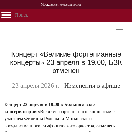
Московская консерватория
Открыть - закрыть
Главная
События
Афиша
Учеба
Наука
Структура
Персоналии
История
Партнерство
Концерт «Великие фортепианные
концерты» 23 апреля в 19.00, БЗК
отменен
23 апреля 2026 г.
|
Изменения в афише
Концерт
23 апреля в 19.00 в Большом зале
консерватории
«Великие фортепианные концерты» с
участием Филиппа Руденко и Московского
государственного симфонического оркестра,
отменен.