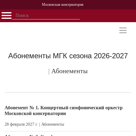
Московская консерватория
Открыть - закрыть
Главная
События
Афиша
Учеба
Наука
Структура
Персоналии
История
Партнерство
Абонементы МГК сезона 2026-2027
|
Абонементы
Абонемент № 1. Концертный симфонический оркестр
Московской консерватории
28 февраля 2027 г. |
Абонементы