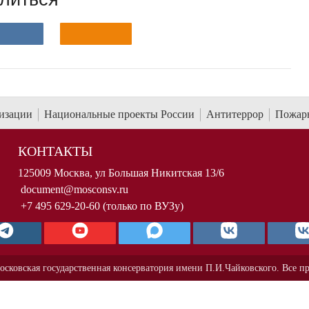
низации
Национальные проекты России
Антитеррор
Пожарн
КОНТАКТЫ
125009 Москва, ул Большая Никитская 13/6
document@mosconsv.ru
+7 495 629-20-60 (только по ВУЗу)
осковская государственная консерватория имени П.И.Чайковского. Все п