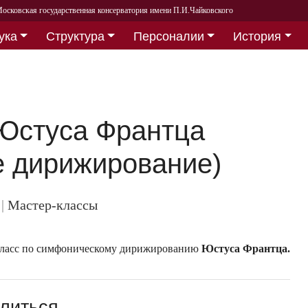
осковская государственная консерватория имени П.И.Чайковского
ука
Структура
Персоналии
История
 Юстуса Франтца
 дирижирование)
.
|
Мастер-классы
р-класс по симфоническому дирижированию
Юстуса Франтца.
литься