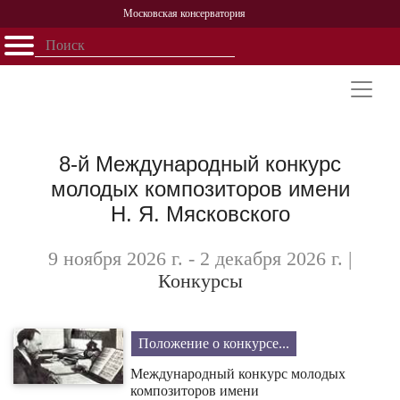
Московская консерватория
Открыть - закрыть
Главная
События
Афиша
Учеба
Наука
Структура
Персоналии
История
Партнерство
8-й Международный конкурс
молодых композиторов имени
Н. Я. Мясковского
9 ноября 2026 г. - 2 декабря 2026 г.
|
Конкурсы
Положение о конкурсе...
Международный конкурс молодых
композиторов имени