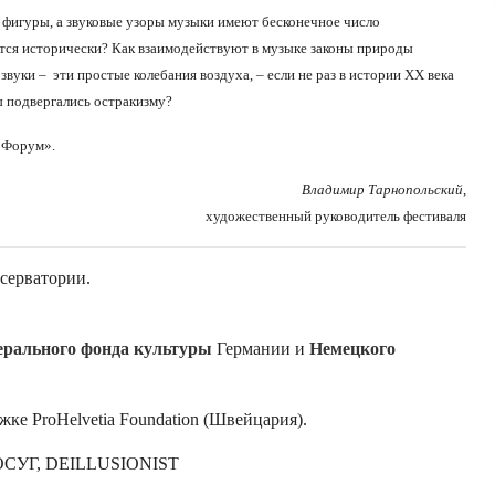
е фигуры, а звуковые узоры музыки имеют бесконечное число
тся исторически? Как взаимодействуют в музыке законы природы
звуки – эти простые колебания воздуха, – если не раз в истории ХХ века
 подвергались остракизму?
 Форум».
Владимир Тарнопольский
,
художественный руководитель фестиваля
серватории.
ерального фонда культуры
Германии и
Немецкого
ке ProHelvetia Foundation (Швейцария).
ОСУГ, DEILLUSIONIST