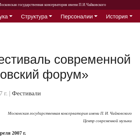
осковская государственная консерватория имени П.И.Чайковского
ука
Структура
Персоналии
История
стиваль современной
овский форум»
7 г.
|
Фестивали
Московская государственная консерватория имени П. И. Чайковского
Центр современной музыки
преля 2007 г.