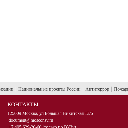
низации
Национальные проекты России
Антитеррор
Пожарн
КОНТАКТЫ
125009 Москва, ул Большая Никитская 13/6
document@mosconsv.ru
+7 495 629-20-60 (только по ВУЗу)