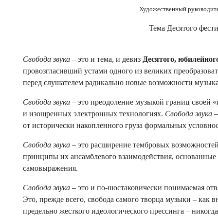
Художественный руководит
Тема Десятого фест
Свобода звука
– это и тема, и девиз
Десятого, юбилейног
провозгласивший устами одного из великих преобразоват
перед слушателем радикально новые возможности музыка
Свобода звука
– это преодоление музыкой границ своей 
и изощренных электронных технологиях.
Свобода звука
–
от исторически накопленного груза формальных условнос
Свобода звука
– это расширение тембровых возможностей
принципы их ансамблевого взаимодействия, основанные
самовыражения.
Свобода звука
– это и по-шостаковически понимаемая отв
Это, прежде всего, свобода самого творца музыки – как 
предельно жесткого идеологического прессинга – никогд