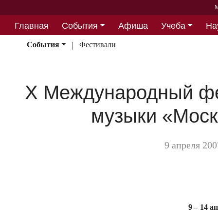
М
Главная
События
Афиша
Учеба
На
Партнерство
События
Фестивали
Х Международный фе
музыки «Моск
9 апреля 200
9 – 14 а