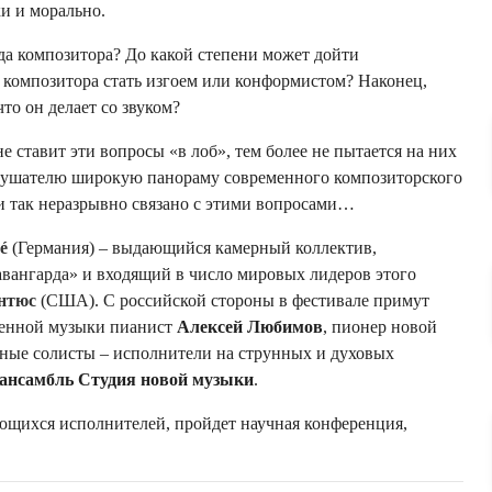
и и морально.
да композитора? До какой степени может дойти
композитора стать изгоем или конформистом? Наконец,
то он делает со звуком?
 ставит эти вопросы «в лоб», тем более не пытается на них
слушателю широкую панораму современного композиторского
 и так неразрывно связано с этими вопросами…
é
(Германия) – выдающийся камерный коллектив,
вангарда» и входящий в число мировых лидеров этого
нтюс
(США). С российской стороны в фестивале примут
менной музыки пианист
Алексей Любимов
, пионер новой
тные солисты – исполнители на струнных и духовых
ансамбль Студия новой музыки
.
ающихся исполнителей, пройдет научная конференция,