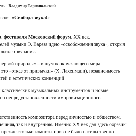
ель –
Владимир Тарнопольский
иваля:
«Свобода звука!»
о, фестиваля Московский форум
. XX век,
елей музыки Э. Вареза идею «освобождения звука», открыл
льного звучания.
«первой природы» – в шумах окружающего мира
 это «отказ от привычки» (Х. Лахенманн), независимость
тей и эстетических конвенций.
 классических музыкальных инструментов и новые
 на непредустановленности импровизационного
етственность композитора перед личностью и обществом.
внешняя, так и внутренняя. Именно ХХ век дал здесь образцы
а прежде столько композиторов не было насильственно