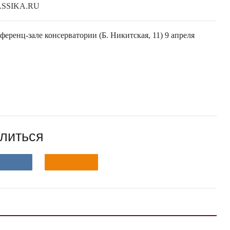
SSIKA.RU
еренц-зале консерватории (Б. Никитская, 11) 9 апреля
литься