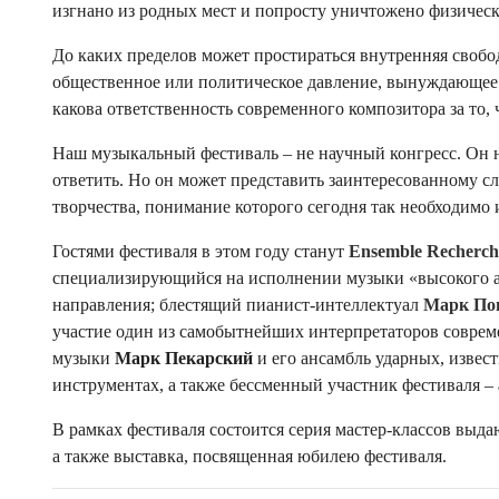
изгнано из родных мест и попросту уничтожено физическ
До каких пределов может простираться внутренняя свобо
общественное или политическое давление, вынуждающее 
какова ответственность современного композитора за то, ч
Наш музыкальный фестиваль – не научный конгресс. Он не
ответить. Но он может представить заинтересованному 
творчества, понимание которого сегодня так необходимо
Гостями фестиваля в этом году станут
Ensemble Recherch
специализирующийся на исполнении музыки «высокого а
направления; блестящий пианист-интеллектуал
Марк По
участие один из самобытнейших интерпретаторов совре
музыки
Марк Пекарский
и его ансамбль ударных, извес
инструментах, а также бессменный участник фестиваля –
В рамках фестиваля состоится серия мастер-классов выд
а также выставка, посвященная юбилею фестиваля.