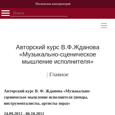
Московская консерватория
Открыть - закрыть
Главная
События
Афиша
Учеба
Наука
Структура
Персоналии
История
Партнерство
Авторский курс В.Ф.Жданова
«Музыкально-сценическое
мышление исполнителя»
|
Главное
Авторский курс В. Ф. Жданова «Музыкально-
сценическое мышление исполнителя (певцы,
инструменталисты, артисты хора)»
24.09.2012 - 06.10.2012