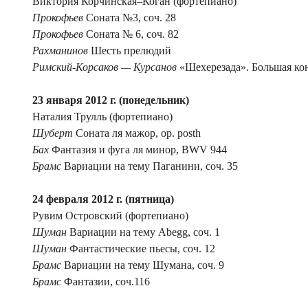
Виктория Корчинская–Коган (фортепиано)
Прокофьев
Соната №3, соч. 28
Прокофьев
Соната № 6, соч. 82
Рахманинов
Шесть прелюдий
Римский-Корсаков — Курсанов
«Шехерезада». Большая кон
23 января
2012 г.
(понедельник)
Наталия Трулль (фортепиано)
Шуберт
Соната ля мажор, op. рosth
Бах
Фантазия и фуга ля минор, BWV 944
Брамс
Вариации на тему Паганини, соч. 35
24 февраля
2012 г.
(пятница)
Рувим Островский (фортепиано)
Шуман
Вариации на тему Abegg, соч. 1
Шуман
Фантастические пьесы, соч. 12
Брамс
Вариации на тему Шумана, соч. 9
Брамс
Фантазии, соч.116