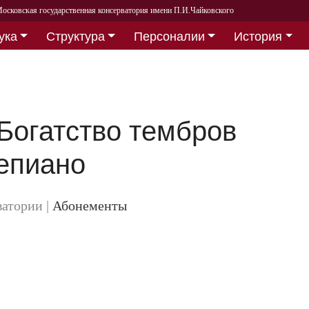
осковская государственная консерватория имени П.И.Чайковского
ука
Структура
Персоналии
История
Богатство тембров
епиано
ватории
|
Абонементы