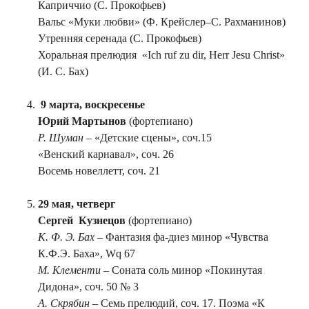
Каприччио (С. Прокофьев)
Вальс «Муки любви» (Ф. Крейслер–С. Рахманинов)
Утренняя серенада (С. Прокофьев)
Хоральная прелюдия «Ich ruf zu dir, Herr Jesu Christ»
(И. С. Бах)
9 марта, воскресенье
Юрий Мартынов
(фортепиано)
Р. Шуман
– «Детские сцены», соч.15
«Венский карнавал», соч. 26
Восемь новеллетт, соч. 21
29 мая, четверг
Сергей Кузнецов
(фортепиано)
К. Ф. Э. Бах
– Фантазия фа-диез минор «Чувства
К.Ф.Э. Баха», Wq 67
М. Клементи
– Соната соль минор «Покинутая
Дидона», соч. 50 № 3
А. Скрябин –
Семь прелюдий, соч. 17. Поэма «К