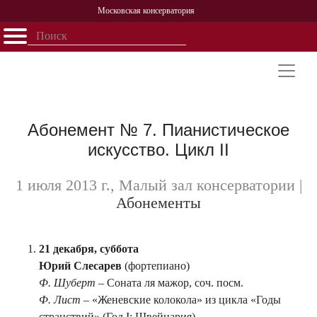
Московская консерватория
Открыть - закрыть
Главная
События
Афиша
Учеба
Наука
Структура
Персоналии
История
Партнерство
Абонемент № 7. Пианистическое
искусство. Цикл II
1 июля 2013 г., Малый зал консерватории
|
Абонементы
21 декабря, суббота
Юрий Слесарев
(фортепиано)
Ф. Шуберт –
Соната ля мажор, соч. посм.
Ф. Лист
– «Женевские колокола» из цикла «Годы
странствий» (Год I: Швейцария)