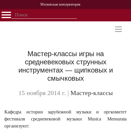
Московская консерватория
Открыть - закрыть
Главная
События
Афиша
Учеба
Наука
Структура
Персоналии
История
Партнерство
Мастер-классы игры на
средневековых струнных
инструментах — щипковых и
смычковых
15 ноября 2014 г.
|
Мастер-классы
Кафедра истории зарубежной музыки и оргкомитет
фестиваля средневековой музыки Musica Mensurata
организуют: