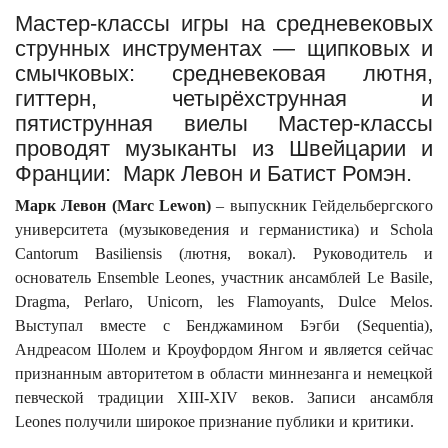
Мастер-классы игры на средневековых
струнных инструментах — щипковых и
смычковых: средневековая лютня,
гиттерн, четырёхструнная и
пятиструнная виелы Мастер-классы
проводят музыканты из Швейцарии и
Франции: Марк Левон и Батист Ромэн.
Марк Левон (Marc Lewon)
– выпускник Гейдельбергского
университета (музыковедения и германистика) и Schola
Cantorum Basiliensis (лютня, вокал). Руководитель и
основатель Ensemble Leones, участник ансамблей Le Basile,
Dragma, Perlaro, Unicorn, les Flamoyants, Dulce Melos.
Выступал вместе с Бенджамином Бэгби (Sequentia),
Андреасом Шолем и Кроуфордом Янгом и является сейчас
признанным авторитетом в области миннезанга и немецкой
певческой традиции XIII-XIV веков. Записи ансамбля
Leones получили широкое признание публики и критики.